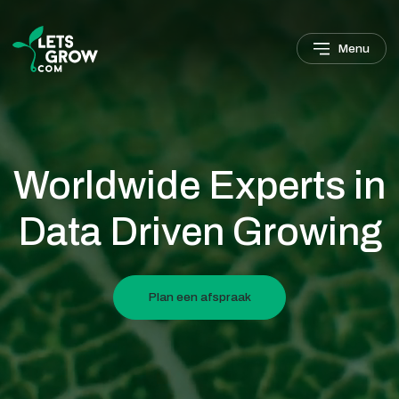
Verder naar navigatie
Ga naar hoofdinhoud
Footer
Menu
Worldwide Experts in
Data Driven Growing
Plan een afspraak