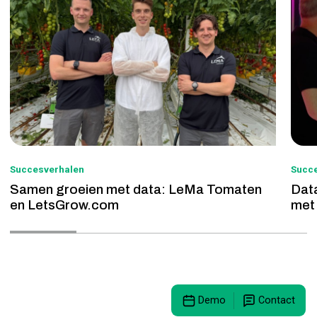
Succesverhalen
Succ
Samen groeien met data: LeMa Tomaten
Dat
en LetsGrow.com
met
Demo
Contact