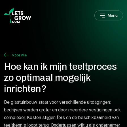
Verder naar navigatie
Ga naar hoofdinhoud
Footer
Menu
Voor wie
Hoe kan ik mijn teeltproces
zo optimaal mogelijk
inrichten?
De glastuinbouw staat voor verschillende uitdagingen:
bedrijven worden groter en door meerdere vestigingen ook
complexer. Kosten stijgen fors en de beschikbaarheid van
teeltkennis loopt terug. Ondertussen wilt u als ondernemer