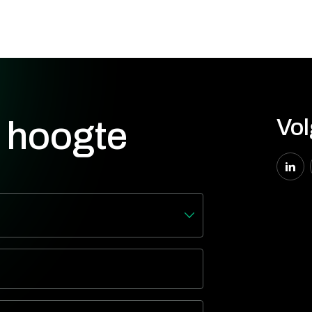
Vol
e hoogte
den en moet niet worden gewijzigd.