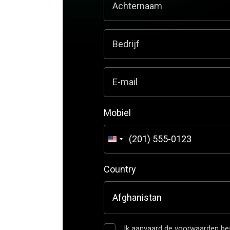
Achternaam
Bedrijf
E-mail
Mobiel
Verenigde
Staten
+1
Country
Ik aanvaard de voorwaarden be