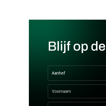
Blijf op d
URL
Dit veld is bedoeld voor validatiedoelein
Voornaam