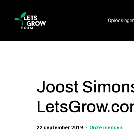
Verder naar navigatie
Ga naar hoofdinhoud
Footer
Oplossinge
Joost Simons
LetsGrow.co
22 september 2019
Onze mensen