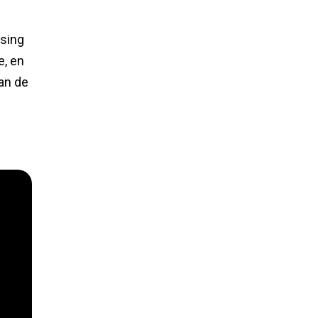
ssing
e, en
van de