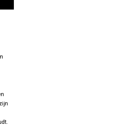
en
en
zijn
udt.