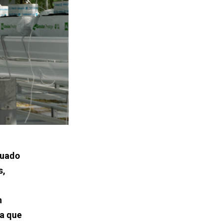
tuado
s,
n
la que