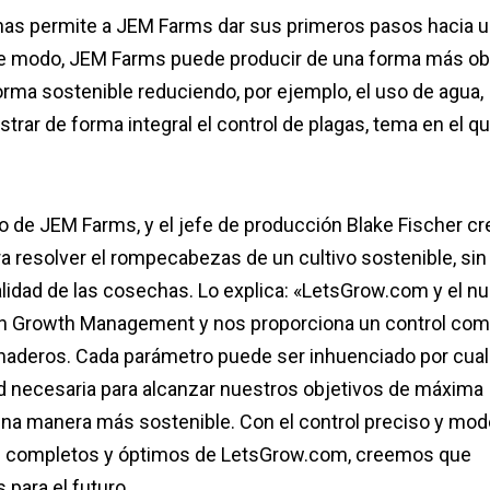
inas permite a JEM Farms dar sus primeros pasos hacia 
te modo, JEM Farms puede producir de una forma más ob
forma sostenible reduciendo, por ejemplo, el uso de agua,
nistrar de forma integral el control de plagas, tema en el q
o de JEM Farms, y el jefe de producción Blake Fischer c
ra resolver el rompecabezas de un cultivo sostenible, sin
 calidad de las cosechas. Lo explica: «LetsGrow.com y el n
n Growth Management y nos proporciona un control com
rnaderos. Cada parámetro puede ser inhuenciado por cual
dad necesaria para alcanzar nuestros objetivos de máxima
 una manera más sostenible. Con el control preciso y mo
lisis completos y óptimos de LetsGrow.com, creemos que
para el futuro.