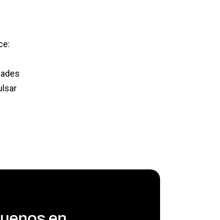
ce:
dades
ulsar
uenos en