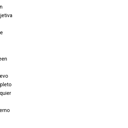
un
jetiva
ue
reen
uevo
pleto
quier
derno