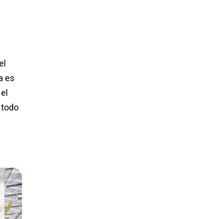
el
a es
 el
 todo