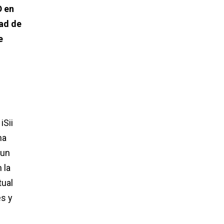
D en
dad de
e
iSii
na
 un
 la
tual
es y