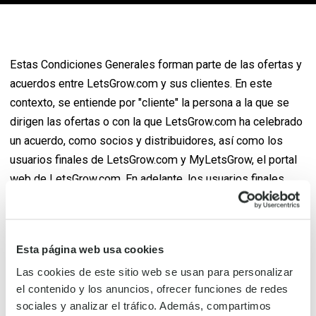
Estas Condiciones Generales forman parte de las ofertas y
acuerdos entre LetsGrow.com y sus clientes. En este
contexto, se entiende por "cliente" la persona a la que se
dirigen las ofertas o con la que LetsGrow.com ha celebrado
un acuerdo, como socios y distribuidores, así como los
usuarios finales de LetsGrow.com y MyLetsGrow, el portal
web de LetsGrow.com. En adelante, los usuarios finales
también se denominarán "Clientes". Todas las
disposiciones de las presentes Condiciones Generales
están en vigor entre las partes, salvo que las partes se
Esta página web usa cookies
aparten expresamente de ellas por escrito.
Las cookies de este sitio web se usan para personalizar
el contenido y los anuncios, ofrecer funciones de redes
Descargar Condiciones generales
sociales y analizar el tráfico. Además, compartimos