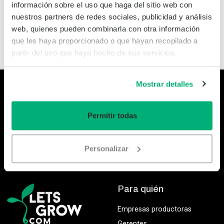
información sobre el uso que haga del sitio web con
nuestros partners de redes sociales, publicidad y análisis
web, quienes pueden combinarla con otra información
que les haya proporcionado o que hayan recopilado a
Demo
Contacto
partir del uso que haya hecho de sus servicios.
Mostrar detalles
¿Quiere saber más sobre el crecimiento basado
en datos? Suscríbase a nuestro boletín
mensual.
Permitir todas
Inscríbete
Personalizar
Para quién
Empresas productoras
Gerentes