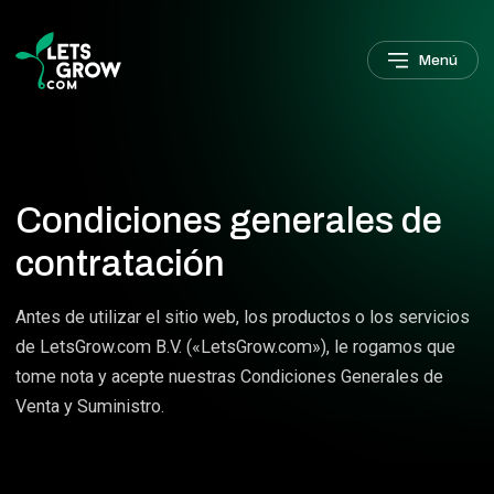
Saltar a la navegación
Saltar al contenido principal
Pie de página
Menú
Condiciones generales de
contratación
Antes de utilizar el sitio web, los productos o los servicios
de LetsGrow.com B.V. («LetsGrow.com»), le rogamos que
tome nota y acepte nuestras Condiciones Generales de
Venta y Suministro.