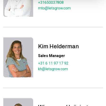
+31650037808
mto@letsgrow.com
Kim Helderman
Sales Manager
+31 6 11 97 17 92
kh@letsgrow.com