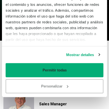
el contenido y los anuncios, ofrecer funciones de redes
Puede programar una llamada directamente utilizando el
sociales y analizar el tráfico. Además, compartimos
módulo de reserva que aparece a continuación.
información sobre el uso que haga del sitio web con
nuestros partners de redes sociales, publicidad y análisis
web, quienes pueden combinarla con otra información
Programe una llamada
que les haya proporcionado o que hayan recopilado a
partir del uso que haya hecho de sus servicios.
Mostrar detalles
¿Prefieres hablar con uno de
nuestros expertos?
Permitir todas
Personalizar
Martin van Tol
Sales Manager