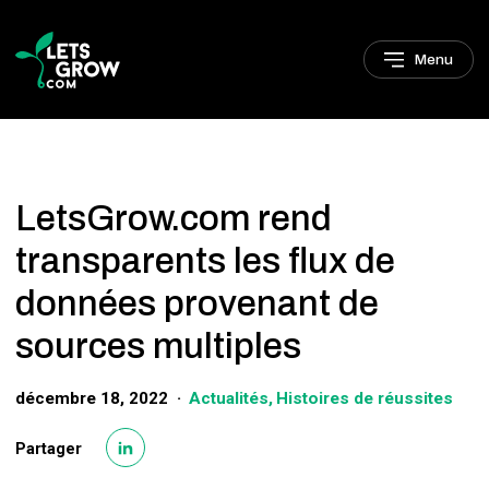
Sauter à la navigation
Sauter au contenu principal
Pied de page
Menu
LetsGrow.com rend
transparents les flux de
données provenant de
sources multiples
décembre 18, 2022
Actualités
Histoires de réussites
Partager