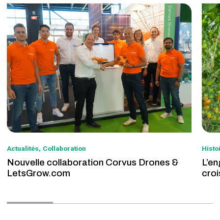
Actualités
Collaboration
Histo
Nouvelle collaboration Corvus Drones &
L’en
LetsGrow.com
croi