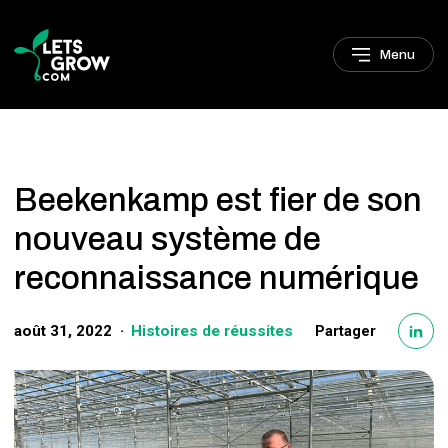
Sauter à la navigation
Sauter au contenu principal
Pied de page
Menu
Beekenkamp est fier de son
nouveau système de
reconnaissance numérique
août 31, 2022
Histoires de réussites
Partager