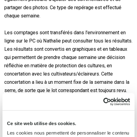
partager des photos. Ce type de repérage est effectué
chaque semaine.
Les comptages sont transférés dans l'environnement en
ligne sur le PC où Nathalie peut consulter tous les résultats.
Les résultats sont convertis en graphiques et en tableaux
qui permettent de prendre chaque semaine une décision
réfléchie en matière de protection des cultures, en
concertation avec les cultivateurs/éclaireurs. Cette
concertation a lieu à un moment fixe de la semaine dans la
serre, de sorte que le lot correspondant est toujours revu.
Le plus grand avantage de cette application est qu'il n'y a
plus de piles de papier, tout est numérique. Un autre
Ce site web utilise des cookies.
avantage est qu'il est possible de créer une prévisibilité
pour les situations récurrentes. L'application et
Les cookies nous permettent de personnaliser le contenu