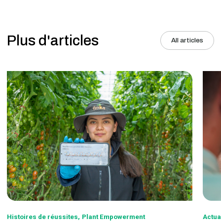
Plus d'articles
All articles
Histoires de réussites
Plant Empowerment
Actua