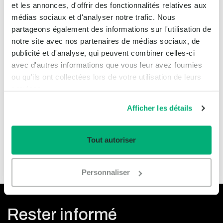
et les annonces, d'offrir des fonctionnalités relatives aux
l'environnement en ligne fournissent beaucoup
médias sociaux et d'analyser notre trafic. Nous
d'informations précieuses, ce qui nous permet d'être
partageons également des informations sur l'utilisation de
encore plus attentifs à la protection des cultures. Cette
notre site avec nos partenaires de médias sociaux, de
application permet à Beekenkamp Plants Vegetables de
publicité et d'analyse, qui peuvent combiner celles-ci
mieux comprendre ce qui se passe et quelles sont les
avec d'autres informations que vous leur avez fournies
menaces actuelles. Grâce à ces informations, les
ou qu'ils ont collectées lors de votre utilisation de leurs
changements peuvent se faire de plus en plus rapidement,
services.
ce qui se traduit par de belles plantes saines pour le
Afficher les détails
cultivateur.
Tout autoriser
Source : Beekenkamp
Personnaliser
Rester informé