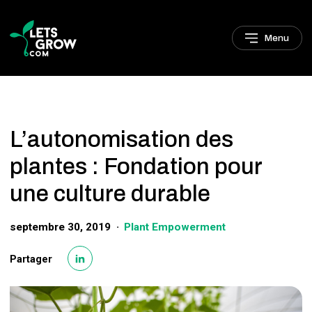
Sauter à la navigation
Sauter au contenu principal
Pied de page
Menu
L’autonomisation des
plantes : Fondation pour
une culture durable
septembre 30, 2019
Plant Empowerment
Partager