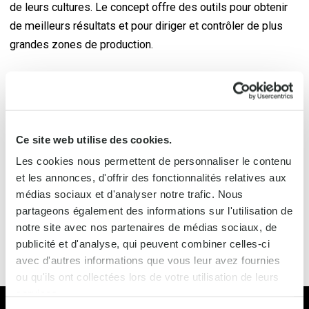
de leurs cultures. Le concept offre des outils pour obtenir
de meilleurs résultats et pour diriger et contrôler de plus
grandes zones de production.
Qu'est-ce que le GPE ?
Le GPE est une nouvelle approche de la culture sous serre.
Ce site web utilise des cookies.
Le concept GPE est basé sur une combinaison de
Les cookies nous permettent de personnaliser le contenu
processus physiques et physiologiques plutôt que sur
et les annonces, d'offrir des fonctionnalités relatives aux
l'expérience ou les "doigts verts". Le GPE a pour objectif
médias sociaux et d'analyser notre trafic. Nous
d'optimiser la croissance et de soutenir la plante en
partageons également des informations sur l'utilisation de
équilibrant l'énergie, l'eau et les assimilats.
notre site avec nos partenaires de médias sociaux, de
publicité et d'analyse, qui peuvent combiner celles-ci
avec d'autres informations que vous leur avez fournies
ou qu'ils ont collectées lors de votre utilisation de leurs
services.